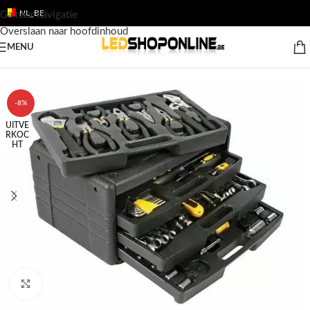
NL_BE
Ga naar navigatie
Overslaan naar hoofdinhoud
MENU
Home
/
Shop
/
Producten
/
GEREEDSCHAP
/
Klein gereedschap
-8%
UITVE
RKOC
HT
Klik om te vergroten