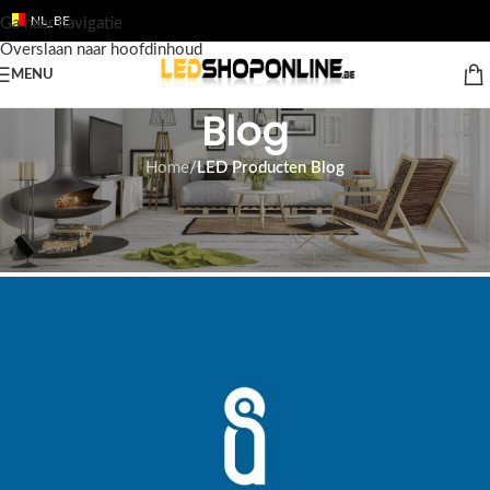
NL_BE
Ga naar navigatie
Overslaan naar hoofdinhoud
MENU
Blog
Home
/
LED Producten Blog
LED PRODUCTEN BLOG
Aigostar Led producten
Tom