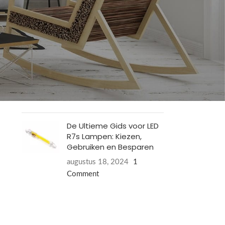
Philips LED TL armaturen
januari 19, 2025
1 Comment
Waarom hebben LED
lampen energielabel E?
augustus 18, 2024
1
Comment
De Ultieme Gids voor LED
R7s Lampen: Kiezen,
Gebruiken en Besparen
augustus 18, 2024
1
Comment