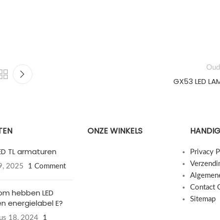
Oud
GX53 LED LA
TEN
ONZE WINKELS
HANDIG
LED TL armaturen
Privacy P
Verzendi
19, 2025
1 Comment
Algemen
Contact 
om hebben LED
Sitemap
n energielabel E?
us 18, 2024
1