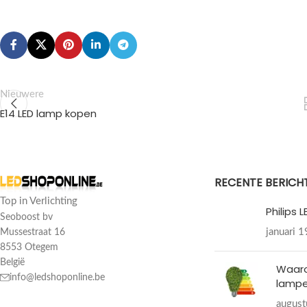
Nieuwere
E14 LED lamp kopen
RECENTE BERICH
Top in Verlichting
Philips 
Seoboost bv
januari 
Mussestraat 16
8553 Otegem
België
Waar
info@ledshoponline.be
lampe
august