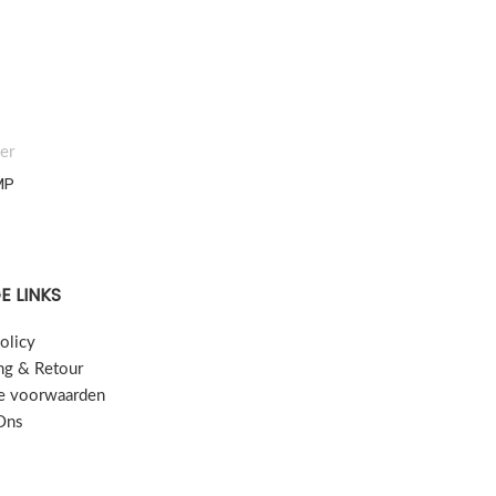
er
MP
E LINKS
olicy
ng & Retour
e voorwaarden
Ons