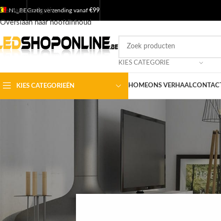
Ga naar navigatie
NL_BE
Gratis verzending vanaf
€99
Overslaan naar hoofdinhoud
KIES CATEGORIE
HOME
ONS VERHAAL
CONTACT
KIES CATEGORIEËN
LED PROD
LED Highb
Geplaatst