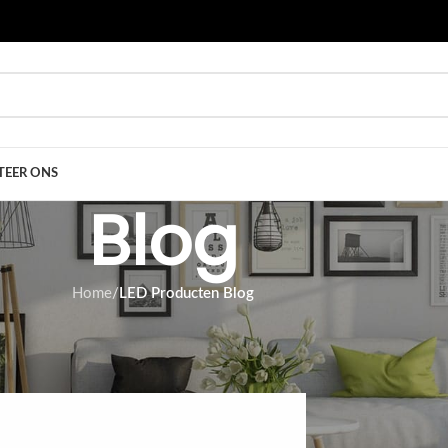
EER ONS
Blog
Home
/
LED Producten Blog
UCTEN BLOG
ay UFO lamp
 door
Tom