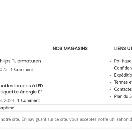
NOS MAGASINS
LIENS U
hilips TL armaturen
Politiqu
Confident
2025
1 Comment
Expéditi
Termes e
uoi les lampes à LED
Contacte
étiquette énergie E?
Plan du S
8, 2024
1 Comment
hoptime
.
otre site. En naviguant sur ce site, vous acceptez notre utilisation 