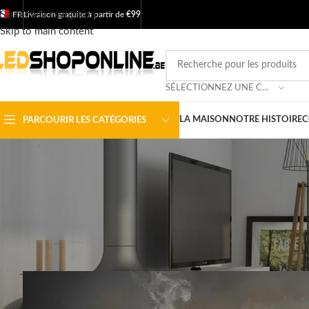
Sauter à la navigation
FR
Livraison gratuite à partir de
€99
Skip to main content
SÉLECTIONNEZ UNE CATÉGORIE
LA MAISON
NOTRE HISTOIRE
C
PARCOURIR LES CATÉGORIES
LES PRODUIT
Calculez vos écon
Posté p