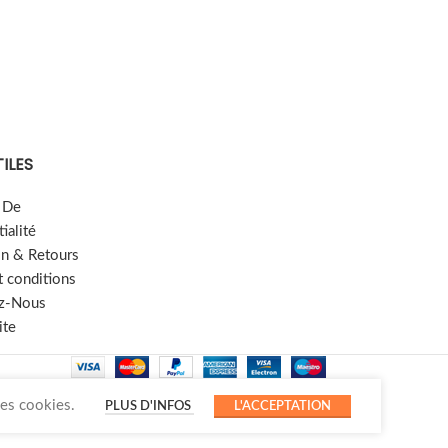
TILES
e De
ialité
on & Retours
t conditions
z-Nous
ite
des cookies.
PLUS D'INFOS
L'ACCEPTATION