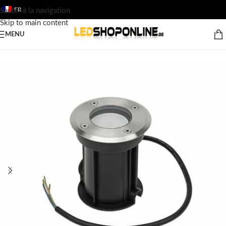
FR
Sauter à la navigation
Skip to main content
MENU
Accueil
/
Boutique
/
Sortie
/
Luminaires
/
L'éclairage extérieur