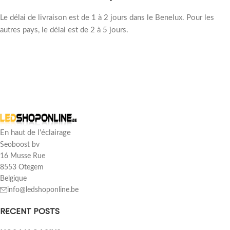
Le délai de livraison est de 1 à 2 jours dans le Benelux. Pour les
autres pays, le délai est de 2 à 5 jours.
Avis des clients
spot led sol rond 5w blanc chaud ip67 étanche
Ludo Bekaert
En haut de l'éclairage
Note : 5/5
Seoboost bv
16 Musse Rue
Magnifiques spots LED pour mon jardin. Quelle qualité. Résultat épo
8553 Otegem
Thu Jun 26 2025 04:30:06 GMT+0000 (Coordinated Universal Tim
Belgique
spot led sol rond 5w blanc chaud ip67 étanche
info@ledshoponline.be
Tom Noreilde
Note : 5/5
RECENT POSTS