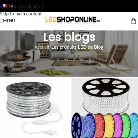
FR
Sauter à la navigation
Skip to main content
MENU
Les blogs
Accueil
/
Les produits LED de Blog
LES PRODUITS LED DE BLOG
Bandes LED sur 220v
Tom