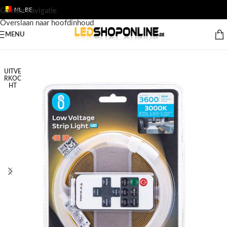
NL_BE
Ga naar navigatie
Overslaan naar hoofdinhoud
MENU
Home
/
Shop
/
Producten
/
LED STRIPS
/
LED Strips 24v
UITVE
RKOC
HT