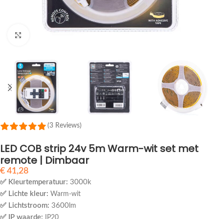
Klik om te vergroten
(3 Reviews)
LED COB strip 24v 5m Warm-wit set met
remote | Dimbaar
€
41,28
✅ Kleurtemperatuur:
3000k
✅ Lichte kleur:
Warm-wit
✅ Lichtstroom:
3600
lm
✅ IP waarde:
IP20