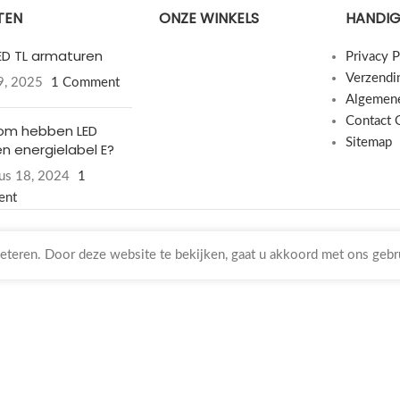
TEN
ONZE WINKELS
HANDIG
LED TL armaturen
Privacy P
Verzendi
19, 2025
1 Comment
Algemen
Contact 
om hebben LED
Sitemap
n energielabel E?
us 18, 2024
1
ent
teren. Door deze website te bekijken, gaat u akkoord met ons gebr