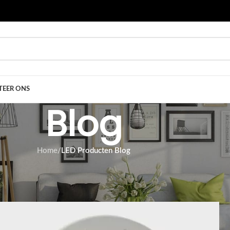
EER ONS
Blog
Home
/
LED Producten Blog
UCTEN BLOG
ED LAMP
 door
Tom