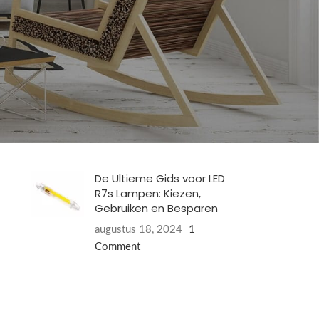
Philips LED TL armaturen
januari 19, 2025
1 Comment
Waarom hebben LED
lampen energielabel E?
augustus 18, 2024
1
Comment
De Ultieme Gids voor LED
R7s Lampen: Kiezen,
Gebruiken en Besparen
augustus 18, 2024
1
Comment