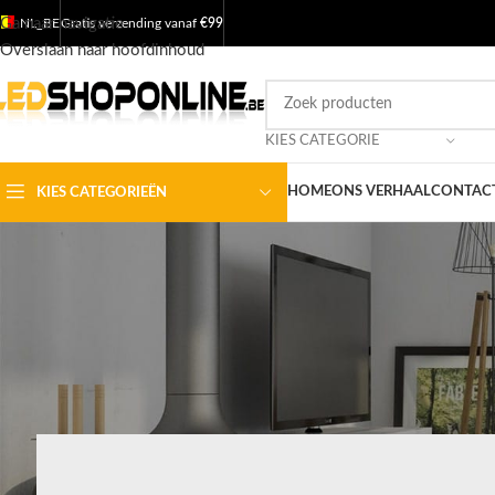
Ga naar navigatie
NL_BE
Gratis verzending vanaf
€99
Overslaan naar hoofdinhoud
KIES CATEGORIE
HOME
ONS VERHAAL
CONTACT
KIES CATEGORIEËN
LED PROD
GX53 L
Geplaatst