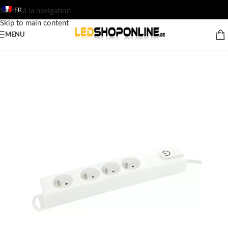
FR
Sauter à la navigation
Skip to main content
MENU
Accueil
/
Boutique
/
Sortie
/
ACCESSOIRE
/
Câbles & Connecteurs