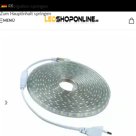
DE
Zur Navigation springen
Zum Hauptinhalt springen
MENÜ
Startseite
/
Shop
/
Ausgabe
/
LED-STREIFEN
/
LED Streifen 220V/230V