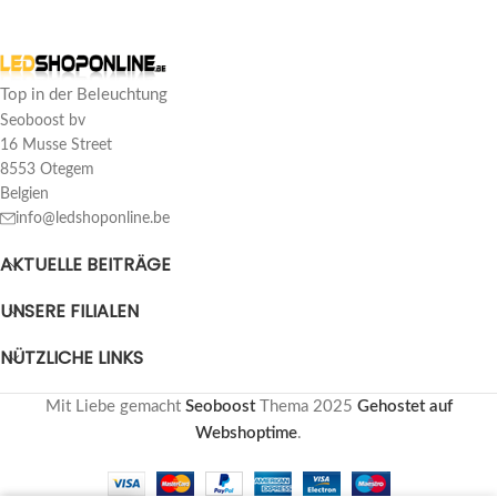
LED-Leiste 230V pro m warm-weiß 5050 IP65
Leen L
Top in der Beleuchtung
Bewertung: 5/5
Seoboost bv
16 Musse Street
Erhabenes Scheinwerferlicht. Schönes Licht.
8553 Otegem
Sat Mar 15 2025 19:19:28 GMT+0000 (Koordinierte Weltzeit)
Belgien
info@ledshoponline.be
AKTUELLE BEITRÄGE
UNSERE FILIALEN
NÜTZLICHE LINKS
Mit Liebe gemacht
Seoboost
Thema
2025
Gehostet auf
Webshoptime
.