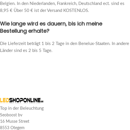
Belgien. In den Niederlanden, Frankreich, Deutschland ect. sind es
8,95 € Über 50 € ist der Versand KOSTENLOS.
Wie lange wird es dauern, bis ich meine
Bestellung erhalte?
Die Lieferzeit beträgt 1 bis 2 Tage in den Benelux-Staaten. In andere
Länder sind es 2 bis 5 Tage.
Kundenrezensionen
COB LED Streifen 230V 50m Tageslicht
Lewis Q
Top in der Beleuchtung
Bewertung: 5/5
Seoboost bv
16 Musse Street
Geen betere led strip!
8553 Otegem