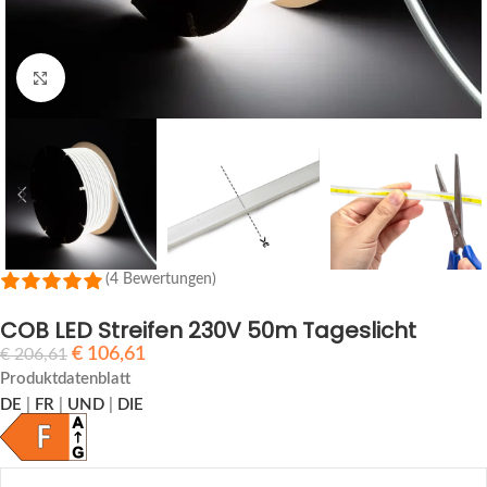
Zum Vergrößern anklicken
(4 Bewertungen)
COB LED Streifen 230V 50m Tageslicht
€
106,61
€
206,61
Produktdatenblatt
DE
|
FR
|
UND
|
DIE