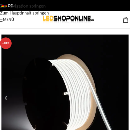
DE
Zur Navigation springen
Zum Hauptinhalt springen
MENÜ
Startseite
/
Shop
/
Ausgabe
/
LED-STREIFEN
/
LED Streifen 220V/230V
-48%